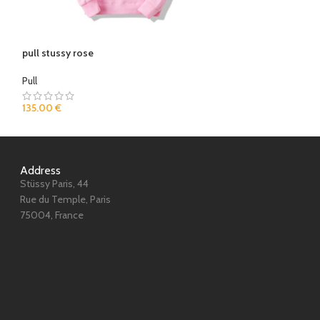
pull stussy rose
Stussy Pull à cap
Pull
Pull
135.00
€
135.00
€
Address
Stüssy Paris, 44
Rue du Temple, Paris
75004, France