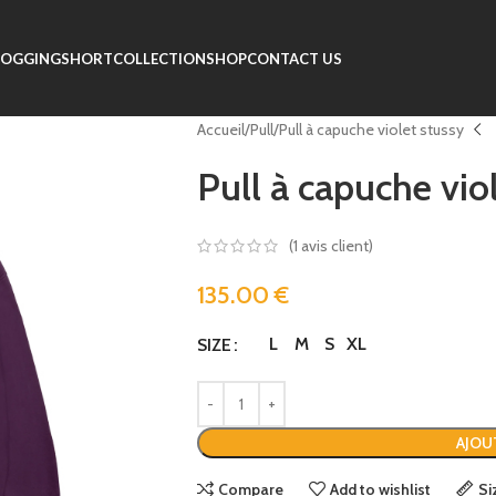
JOGGING
SHORT
COLLECTION
SHOP
CONTACT US
Accueil
Pull
Pull à capuche violet stussy
Pull à capuche vio
(
1
avis client)
135.00
€
L
M
S
XL
SIZE
AJOU
Compare
Add to wishlist
Si