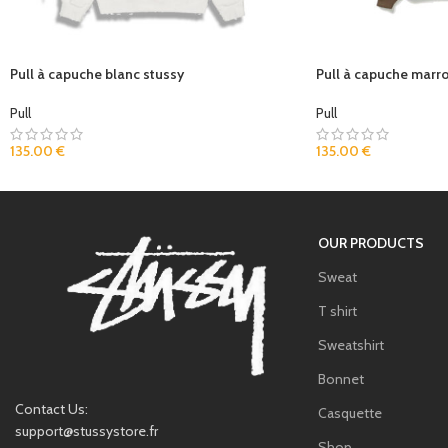
Pull à capuche blanc stussy
Pull à capuche marr
Pull
Pull
135.00
€
135.00
€
OUR PRODUCTS
Sweat
T shirt
Sweatshirt
Bonnet
Contact Us:
Casquette
support@stussystore.fr
Shop