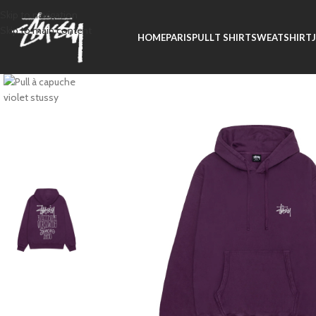
Skip to navigation
Skip to main content
HOME
PARIS
PULL
T SHIRT
SWEATSHIRT