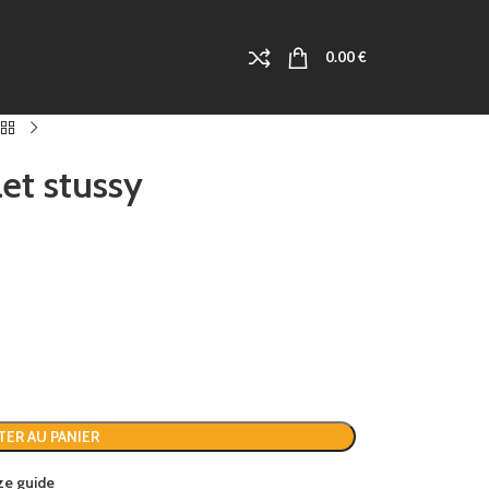
0.00
€
let stussy
TER AU PANIER
ze guide