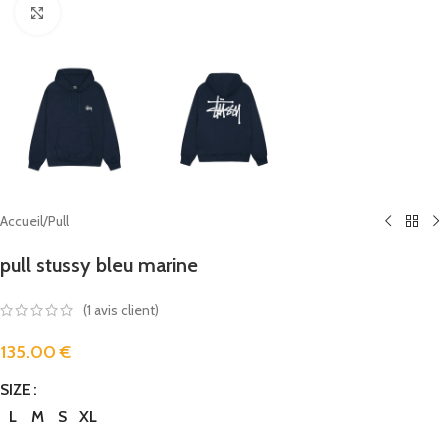
Click to enlarge
Accueil
/
Pull
pull stussy bleu marine
(
1
avis client)
135.00
€
SIZE
L
M
S
XL