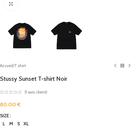
Click to enlarge
Accueil
/
T shirt
Stussy Sunset T-shirt Noir
(
1
avis client)
80.00
€
SIZE
L
M
S
XL