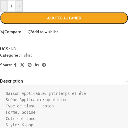
-
+
AJOUTER AU PANIER
Compare
Add to wishlist
UGS :
ND
Catégorie :
T shirt
Share:
Description
Saison Applicable: printemps et été

Scène Applicable: quotidien

Type de tissu : coton

Forme: Solide

Col: col rond

Style: K-pop
