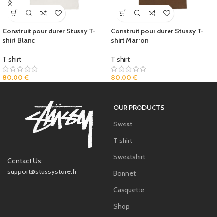
Construit pour durer Stussy T-
Construit pour durer Stussy T-
shirt Blanc
shirt Marron
T shirt
T shirt
80.00
€
80.00
€
OUR PRODUCTS
Sweat
T shirt
Sweatshirt
Contact Us:
support@stussystore.fr
Bonnet
Casquette
Shop