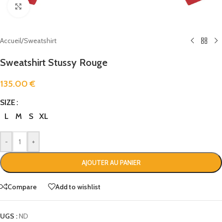
Click to enlarge
Accueil
/
Sweatshirt
Sweatshirt Stussy Rouge
135.00
€
SIZE
L
M
S
XL
-
+
AJOUTER AU PANIER
Compare
Add to wishlist
UGS :
ND